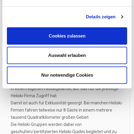
Was ist Heliskiing?
Details zeigen
Im Grundsatz geht es um Skifahren. Nur dass man nicht wie
beim "normalen" Skifahren, mit dem Lift nach oben kommt,
sondern per Helikopter nach oben gebracht wird.
Cookies zulassen
Heliskiing zählt zu den exklusivsten Formen des Skifahrens.
Wobei wir keine Variante des Skifahrens kenne, das mit
solch einer Faszination strahlt.
Auswahl erlauben
Wie funktioniert es?
Beim Heliskiing werden Sie mit einem Helikopter zum
Nur notwendige Cookies
Startpunkt Ihrer Abfahrt geflogen. Dieser liegt im Normalfall
in einem eigenen Heliskigelände, auf das nur die jeweilige
Heliski-Firma Zugriff hat.
Damit ist auch für Exklusivität gesorgt. Bei manchen Heliski-
Firmen fahren teilweise nur 8 Gäste in einem mehrere
tausend Quadratkilometer großen Gebiet.
Die Heliski-Gruppen werden dabei von
geschulten/zertifizierten Heliski-Guides begleitet und zu