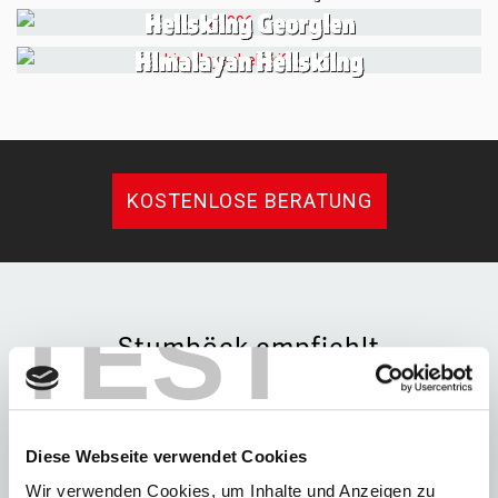
Heliskiing Georgien
Himalayan Heliskiing
KOSTENLOSE BERATUNG
TEST
Stumböck empfiehlt
Aktuelle Angebote
Diese Webseite verwendet Cookies
Wir verwenden Cookies, um Inhalte und Anzeigen zu