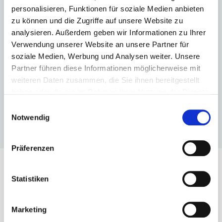
Small Group Heliskiing
personalisieren, Funktionen für soziale Medien anbieten
zu können und die Zugriffe auf unsere Website zu
Selkirk Tangiers Revelstoke
analysieren. Außerdem geben wir Informationen zu Ihrer
Pro Person
ab € 9.118,-
Verwendung unserer Website an unsere Partner für
soziale Medien, Werbung und Analysen weiter. Unsere
Partner führen diese Informationen möglicherweise mit
ZUM ANGEBOT
weiteren Daten zusammen, die Sie ihnen bereitgestellt
haben oder die sie im Rahmen Ihrer Nutzung der Dienste
gesammelt haben.
Einwilligungsauswahl
Notwendig
Präferenzen
Statistiken
Wissenswertes
Marketing