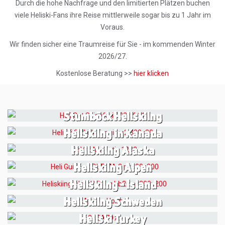
Durch die hohe Nachfrage und den limitierten Plätzen buchen
viele Heliski-Fans ihre Reise mittlerweile sogar bis zu 1 Jahr im
Voraus.
Wir finden sicher eine Traumreise für Sie - im kommenden Winter
2026/27.
Kostenlose Beratung >>
hier klicken
Stumböck Heliskiing
Heliskiing in Kanada
Heliskiing Alaska
Heliskiing Alpen
Heliskiing - Island
Heliskiing Schweden
Heliski Turkey