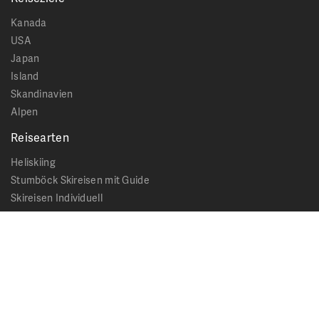
Kanada
USA
Japan
Island
Skandinavien
Alpen
Reisearten
Heliskiing
Stumböck Skireisen mit Guide
Skireisen Individuell
Catskiing
Stopover
Extras & Ausflüge
Rechtliches
Impressum