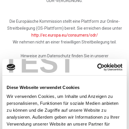
ODR-VERORDNUNG:
Die Europäische Kommission stellt eine Plattform zur Online-
Streitbeilegung (OS-Plattform) bereit. Sie erreichen diese unter
http://ec.europa.eu/consumers/odr/
Wir nehmen nicht an einer freiwilligen Streitbeilegung teil.
TEST
Hinweise zum Datenschutz finden Sie in unserer
Datenschutzerklärung
Bei Beschwerden im Zusammenhang mit der
Versicherungsvermittlung können Sie sich an den
Diese Webseite verwendet Cookies
Versicherungsombudsmann e.V. (Schlichtungsstelle) wenden:
Wir verwenden Cookies, um Inhalte und Anzeigen zu
Versicherungsombudsmann e.V.
personalisieren, Funktionen für soziale Medien anbieten
Postfach 080632, 10006 Berlin
zu können und die Zugriffe auf unsere Website zu
Telefon: 0800 3696000
analysieren. Außerdem geben wir Informationen zu Ihrer
Fax: 0800 3699000
Verwendung unserer Website an unsere Partner für
E-Mail:
beschwerde@versicherungsombudsmann.de