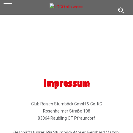
navigation
Toggl
navig
Impressum
Club Reisen Stumböck GmbH & Co. KG
Rosenheimer Straße 108
83064 Raubling OT Pfraundorf
Geschäftsführer: Pia Stumböck-Moser, Bernhard Mazohl