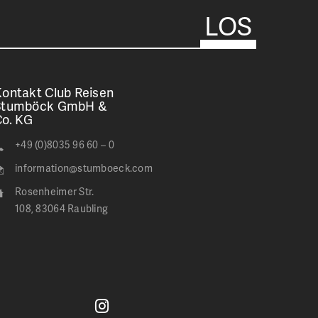
ontakt Club Reisen
Stumböck GmbH &
Co. KG
+49 (0)8035 96 60 – 0
information@stumboeck.com
Rosenheimer Str.
108, 83064 Raubling
Jetzt