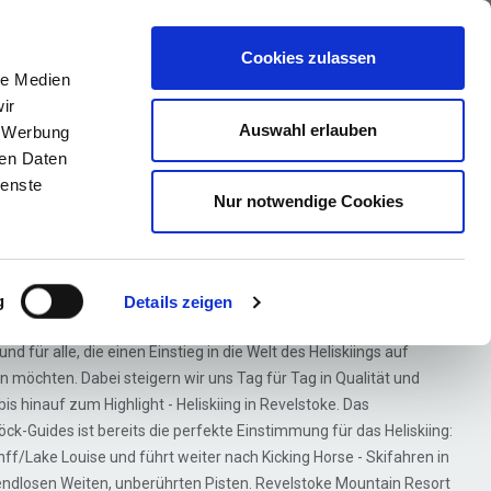
ews
Über uns
Anfragen
Cookies zulassen
le Medien
ir
Auswahl erlauben
, Werbung
ren Daten
ienste
Nur notwendige Cookies
kisafari
g
Details zeigen
 Revelstoke
und für alle, die einen Einstieg in die Welt des Heliskiings auf
n möchten. Dabei steigern wir uns Tag für Tag in Qualität und
 hinauf zum Highlight - Heliskiing in Revelstoke. Das
-Guides ist bereits die perfekte Einstimmung für das Heliskiing:
nff/Lake Louise und führt weiter nach Kicking Horse - Skifahren in
 endlosen Weiten, unberührten Pisten. Revelstoke Mountain Resort