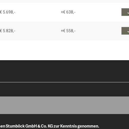
€ 5.698,-
+€ 638,-
€ 5.828,-
+€ 558,-
isen Stumböck GmbH & Co. KG zur Kenntnis genommen.