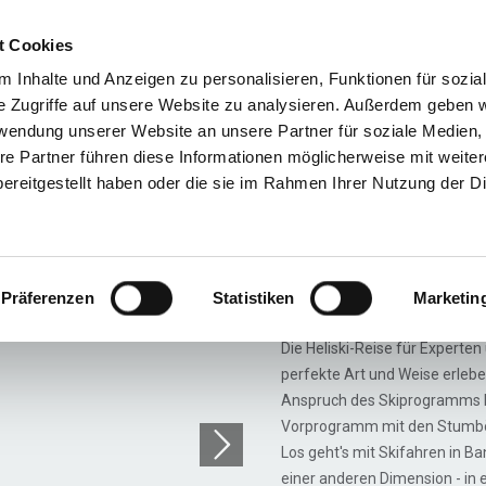
t Cookies
Reiseziele
Reisearten
Service & N
 Inhalte und Anzeigen zu personalisieren, Funktionen für sozia
e Zugriffe auf unsere Website zu analysieren. Außerdem geben w
rwendung unserer Website an unsere Partner für soziale Medien
re Partner führen diese Informationen möglicherweise mit weite
Heli 2
ereitgestellt haben oder die sie im Rahmen Ihrer Nutzung der D
Heli 2 S
Präferenzen
Statistiken
Marketin
Banff / Kicking Horse /
Die Heliski-Reise für Experten 
perfekte Art und Weise erlebe
Anspruch des Skiprogramms bis
Vorprogramm mit den Stumböck
Los geht's mit Skifahren in Ba
einer anderen Dimension - in