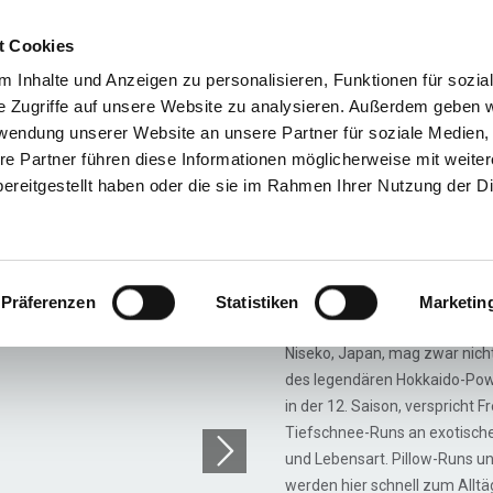
t Cookies
Reiseziele
Reisearten
Service & N
 Inhalte und Anzeigen zu personalisieren, Funktionen für sozia
e Zugriffe auf unsere Website zu analysieren. Außerdem geben w
rwendung unserer Website an unsere Partner für soziale Medien
re Partner führen diese Informationen möglicherweise mit weite
Niseko Freeride Skisafa
ereitgestellt haben oder die sie im Rahmen Ihrer Nutzung der D
Niseko S
Präferenzen
Statistiken
Marketin
Niseko / Rusutsu / Moi
Niseko, Japan, mag zwar nicht
des legendären Hokkaido-Pow n
in der 12. Saison, verspricht
Tiefschnee-Runs an exotischen
und Lebensart. Pillow-Runs u
werden hier schnell zum Alltä