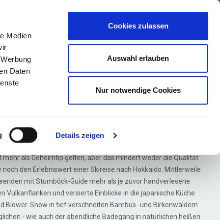
ews
Über uns
Anfragen
Cookies zulassen
le Medien
ir
Auswahl erlauben
, Werbung
ren Daten
ri
ienste
Nur notwendige Cookies
kisafari
g
Details zeigen
wa - Exklusive Kleingruppe mit nur 8 Personen!
 mehr als Geheimtip gelten, aber das mindert weder die Qualität
och den Erlebniswert einer Skireise nach Hokkaido. Mittlerweile
 Freeriden mit Stumböck-Guide mehr als je zuvor handverlesene
 Vulkanflanken und versierte Einblicke in die japanische Küche
nd Blower-Snow in tief verschneiten Bambus- und Birkenwäldern
glichen - wie auch der abendliche Badegang in natürlichen heißen