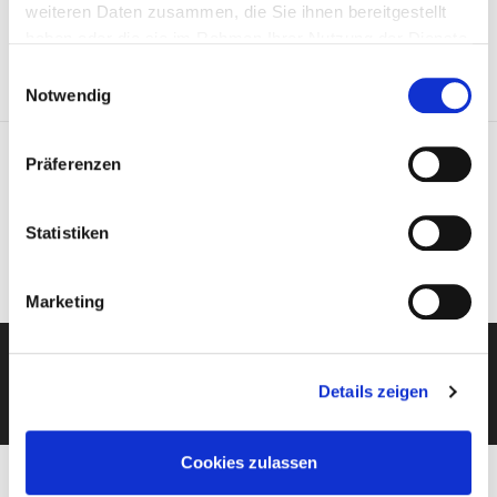
einen Abend in einem der Restaurants (Fensterplatz buchen)
weiteren Daten zusammen, die Sie ihnen bereitgestellt
zu verbringen, oder nach einem City-Streifzug der Bar einen
haben oder die sie im Rahmen Ihrer Nutzung der Dienste
Besuch abzustatten.
gesammelt haben.
Einwilligungsauswahl
Notwendig
AUSWÄHLEN
Präferenzen
Statistiken
Marketing
KOSTENLOSE BERATUNG
Details zeigen
Cookies zulassen