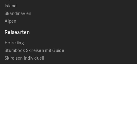
Island
Skandinavien
Alpen
Reisearten
Heliskiing
Stumböck Skireisen mit Guide
Skireisen Individuell
Catskiing
Stopover
Extras & Ausflüge
Rechtliches
Impressum
Datenschutz
AGB - Allgemeine Geschäftsbedingungen
Formblatt Pauschalreise
Cookie Hinweis