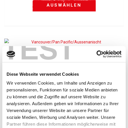
AUSWÄHLEN
TEST
Pan Pacific Hotel Vancouver *****
Das Pan Pacific Hotel besticht mit seiner modernen
Ausstattung und durch seine Top-Lage direkt am Kreuzfahrt-
Diese Webseite verwendet Cookies
Terminal. Von hier aus erreichen Sie die Top-
Sehenswürdigkeiten von Vancouver zu Fuß. Neben den
Wir verwenden Cookies, um Inhalte und Anzeigen zu
komfortabel und modern gestalteten Zimmern gefällt uns
personalisieren, Funktionen für soziale Medien anbieten
besonders der riesige Lobby- und Lounge-Bereich mit
zu können und die Zugriffe auf unsere Website zu
Restaurants und Bar. Der Ausblick auf die Bucht von
analysieren. Außerdem geben wir Informationen zu Ihrer
Vancouver und natürlich auch auf die angrenzenden Berge
Verwendung unserer Website an unsere Partner für
(am Abend mit dem beleuchteten Skigebiet von Grouse
soziale Medien, Werbung und Analysen weiter. Unsere
Mountain) ist unbeschreiblich. Es lohnt sich auf jeden Fall hier
Partner führen diese Informationen möglicherweise mit