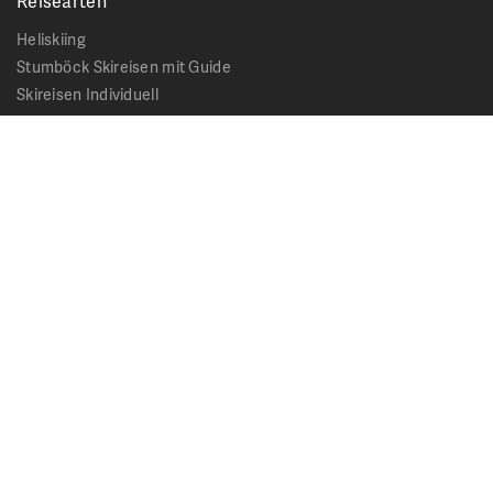
Reisearten
Heliskiing
Stumböck Skireisen mit Guide
Skireisen Individuell
Catskiing
Stopover
Extras & Ausflüge
Rechtliches
Impressum
Datenschutz
AGB - Allgemeine Geschäftsbedingungen
Formblatt Pauschalreise
Cookie Hinweis
Service & News
Kontakt
Kataloge