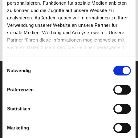
personalisieren, Funktionen für soziale Medien anbieten
zu können und die Zugriffe auf unsere Website zu
Rufen Sie uns an: +49 8035 96600 oder fordern Sie über den
analysieren. Außerdem geben wir Informationen zu Ihrer
unten stehenden Link Ihr persönliches Angebot an.
Verwendung unserer Website an unsere Partner für
soziale Medien, Werbung und Analysen weiter. Unsere
>>
hier Angebot anfordern
Partner führen diese Informationen möglicherweise mit
weiteren Daten zusammen, die Sie ihnen bereitgestellt
haben oder die sie im Rahmen Ihrer Nutzung der Dienste
gesammelt haben.
Einwilligungsauswahl
Notwendig
Newsletter-Anmeldung
Präferenzen
E-Mail-Adresse eingeben
Statistiken
Marketing
Ich habe die
Datenschutzbestimmungen
von Club