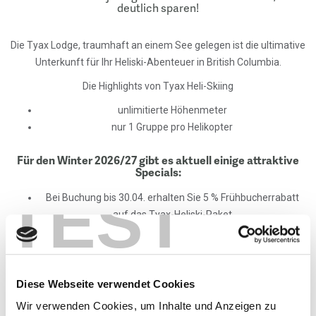
deutlich sparen!
Die Tyax Lodge, traumhaft an einem See gelegen ist die ultimative
Unterkunft für Ihr Heliski-Abenteuer in British Columbia.
Die Highlights von Tyax Heli-Skiing
unlimitierte Höhenmeter
nur 1 Gruppe pro Helikopter
Für den Winter 2026/27 gibt es aktuell einige attraktive
Specials:
TEST
Bei Buchung bis 30.04. erhalten Sie 5 % Frühbucherrabatt
auf das Tyax-Heliski-Paket
Zusätzlich:
Bei Buchung
bis 30.09
. erhalten Sie
grundsätzlich
3% Stumböck Frühbucherrabatt
Wichtig - schnell sein lohnt sich. Plätze sind limitiert!
Diese Webseite verwendet Cookies
Wir verwenden Cookies, um Inhalte und Anzeigen zu
Hier geht's zur Programm Übersicht >>
Tyax Lodge Heliskiing