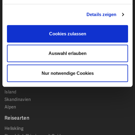
Reisen Stumböck GmbH & Co. KG zur Kenntnis
genommen.
Details zeigen
Bleiben Sie mit unserem Newsletter auf dem
Cookies zulassen
Laufenden!
Auswahl erlauben
Reiseziele
Kanada
Nur notwendige Cookies
USA
Japan
Island
Skandinavien
Alpen
Reisearten
Heliskiing