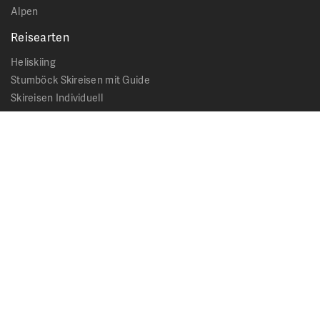
Alpen
Reisearten
Heliskiing
Stumböck Skireisen mit Guide
Skireisen Individuell
Catskiing
Stopover
Extras & Ausflüge
Rechtliches
Impressum
Datenschutz
AGB - Allgemeine Geschäftsbedingungen
Formblatt Pauschalreise
Cookie Hinweis
Service & News