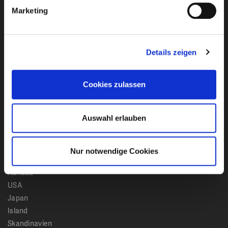
Marketing
Ich habe die
Datenschutzbestimmungen
von Club
Details zeigen
Reisen Stumböck GmbH & Co. KG zur Kenntnis
genommen.
Cookies zulassen
Bleiben Sie mit unserem Newsletter auf dem
Laufenden!
Auswahl erlauben
Nur notwendige Cookies
Reiseziele
Kanada
USA
Japan
Island
Skandinavien