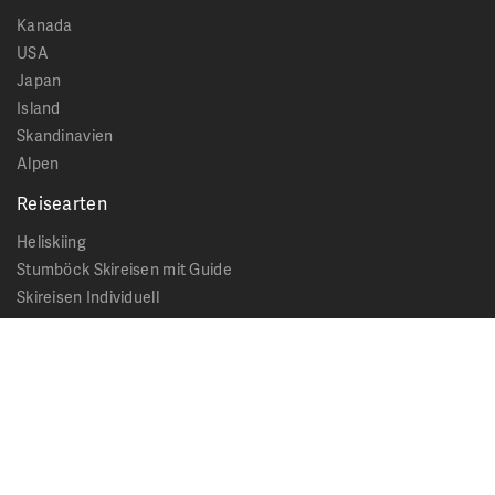
Kanada
USA
Japan
Island
Skandinavien
Alpen
Reisearten
Heliskiing
Stumböck Skireisen mit Guide
Skireisen Individuell
Catskiing
Stopover
Extras & Ausflüge
Rechtliches
Impressum
Datenschutz