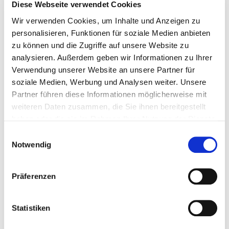
Diese Webseite verwendet Cookies
Bitte bieten Sie mir Flüge an
Wir verwenden Cookies, um Inhalte und Anzeigen zu
personalisieren, Funktionen für soziale Medien anbieten
zu können und die Zugriffe auf unsere Website zu
analysieren. Außerdem geben wir Informationen zu Ihrer
Verwendung unserer Website an unsere Partner für
soziale Medien, Werbung und Analysen weiter. Unsere
Persönliche Daten
Partner führen diese Informationen möglicherweise mit
weiteren Daten zusammen, die Sie ihnen bereitgestellt
Felder mit * sind Pflichtfelder
haben oder die sie im Rahmen Ihrer Nutzung der Dienste
gesammelt haben.
Einwilligungsauswahl
Notwendig
Anrede
Präferenzen
Vorname
*
Statistiken