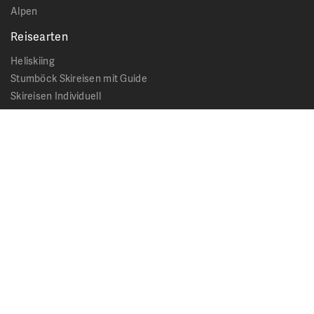
Alpen
Reisearten
Heliskiing
Stumböck Skireisen mit Guide
Skireisen Individuell
Catskiing
Stopover
Extras & Ausflüge
Rechtliches
Impressum
Datenschutz
AGB - Allgemeine Geschäftsbedingungen
Formblatt Pauschalreise
Cookie Hinweis
Service & News