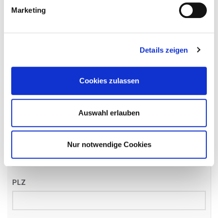
Name
*
Marketing
Details zeigen
Email
*
Cookies zulassen
Telefon
*
Auswahl erlauben
Straße
Nur notwendige Cookies
PLZ