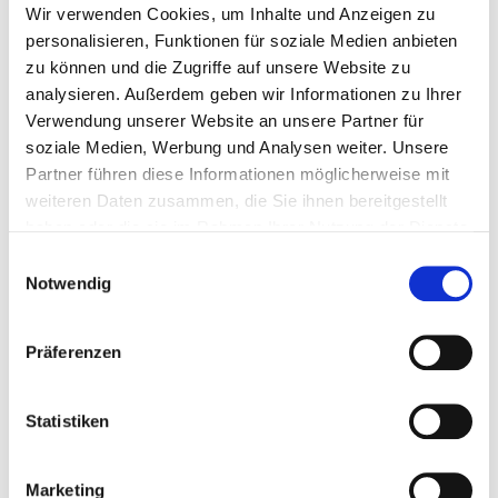
Wir verwenden Cookies, um Inhalte und Anzeigen zu
Bitte bieten Sie mir Flüge an
personalisieren, Funktionen für soziale Medien anbieten
zu können und die Zugriffe auf unsere Website zu
analysieren. Außerdem geben wir Informationen zu Ihrer
Verwendung unserer Website an unsere Partner für
soziale Medien, Werbung und Analysen weiter. Unsere
Partner führen diese Informationen möglicherweise mit
weiteren Daten zusammen, die Sie ihnen bereitgestellt
Persönliche Daten
haben oder die sie im Rahmen Ihrer Nutzung der Dienste
gesammelt haben.
Einwilligungsauswahl
Felder mit * sind Pflichtfelder
Notwendig
Anrede
Präferenzen
Statistiken
Vorname
*
Marketing