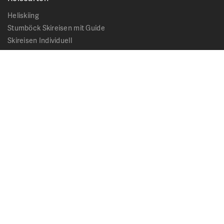
Heliskiing
Stumböck Skireisen mit Guide
Skireisen Individuell
Catskiing
Stopover
Extras & Ausflüge
Rechtliches
Impressum
Datenschutz
AGB - Allgemeine Geschäftsbedingungen
Formblatt Pauschalreise
Cookie Hinweis
Service & News
Kontakt
Kataloge
News